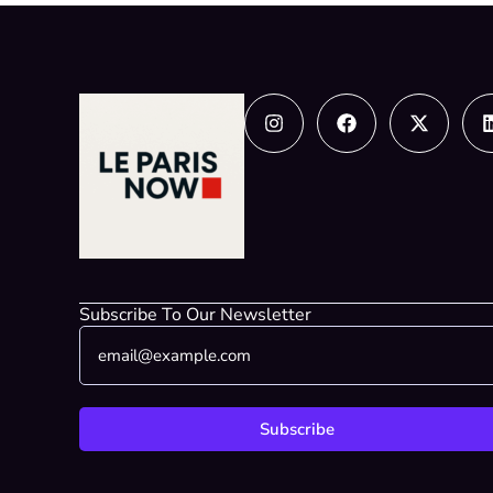
Instagram
Facebook
X-
twitter
Subscribe To Our Newsletter
E
*
m
*
a
*
i
l
Subscribe
*