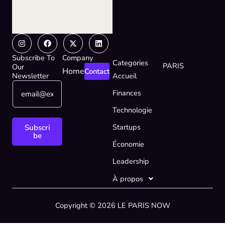
Instagram
Facebook
X-
Linkedin
twitter
Subscribe To
Company
Categories
PARIS
Our
Home
Contact
Newsletter
Accueil
E
*
Finances
m
E
a
m
Technologie
i
a
l
i
Startups
Subscri
*
l
be
Économie
E
m
Leadership
a
i
À propos
l
Copyright © 2026 LE PARIS NOW