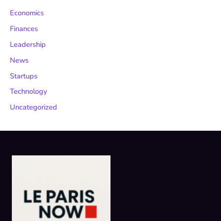
Economics
Finances
Leadership
News
Startups
Technology
Uncategorized