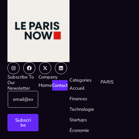
Instagram
Facebook
X-
Linkedin
twitter
Subscribe To
Company
Categories
PARIS
Our
Home
Contact
Newsletter
Accueil
E
E
Finances
m
m
a
a
Technologie
i
i
l
l
Startups
Subscri
*
E
be
Économie
m
a