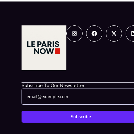
Instagram
Facebook
X-
twitter
Subscribe To Our Newsletter
E
E
m
m
a
a
i
i
l
l
Subscribe
*
*
*