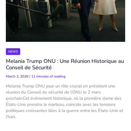
NEWS
Melania Trump ONU : Une Réunion Historique au
Conseil de Sécurité
March 2, 2026
/
11 minutes of reading
Melania Trump ONU joue un rôle crucial en présidant une
réunion du Conseil de sécurité de l’ONU le 2 mars
prochain.Cet événement historique, où la première dame des
États-Unis prendra le marteau, coïncide avec les tensions
politiques croissantes liées à la guerre entre les États-Unis et
l’Iran.