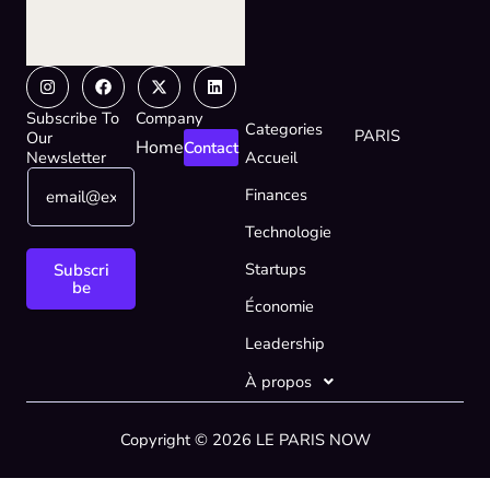
Instagram
Facebook
X-
Linkedin
twitter
Subscribe To
Company
Categories
PARIS
Our
Home
Contact
Newsletter
Accueil
E
E
Finances
m
m
a
a
Technologie
i
i
l
l
Startups
Subscri
*
E
be
Économie
m
a
Leadership
i
l
À propos
E
m
Copyright © 2026 LE PARIS NOW
a
i
l