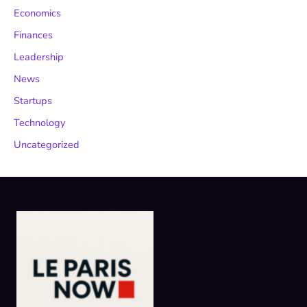
Economics
Finances
Leadership
News
Startups
Technology
Uncategorized