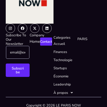
Instagram
Facebook
X-
Linkedin
twitter
Subscribe To
Company
Categories
PARIS
Our
Home
Contact
Newsletter
Accueil
E
*
Finances
m
E
a
m
Technologie
i
a
l
i
Startups
Subscri
*
l
be
Économie
E
m
Leadership
a
i
À propos
l
Copyright © 2026 LE PARIS NOW