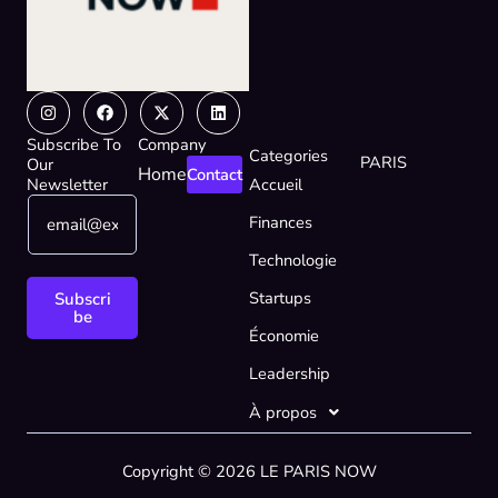
Instagram
Facebook
X-
Linkedin
twitter
Subscribe To
Company
Categories
PARIS
Our
Home
Contact
Newsletter
Accueil
E
*
Finances
m
E
a
m
Technologie
i
a
l
i
Startups
Subscri
*
l
be
Économie
E
m
Leadership
a
i
À propos
l
Copyright © 2026 LE PARIS NOW