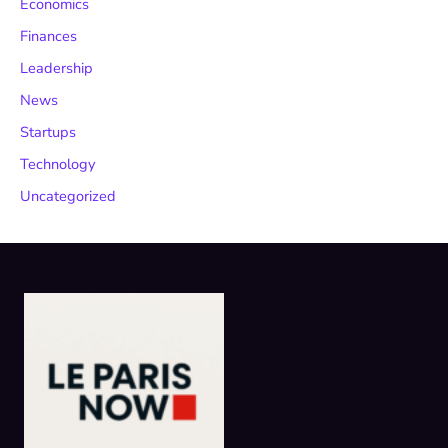
Economics
Finances
Leadership
News
Startups
Technology
Uncategorized