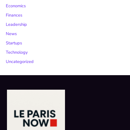
Economics
Finances
Leadership
News
Startups
Technology
Uncategorized