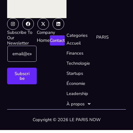
Instagram
Facebook
X-
Linkedin
twitter
Subscribe To
Company
Categories
PARIS
Our
Home
Contact
Newsletter
Accueil
E
E
Finances
m
m
a
a
Technologie
i
i
l
l
Startups
Subscri
*
E
be
Économie
m
a
Leadership
i
l
À propos
E
m
Copyright © 2026 LE PARIS NOW
a
i
l