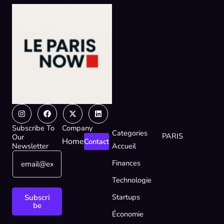
Instagram
Facebook
X-
Linkedin
twitter
Subscribe To
Company
Categories
PARIS
Our
Home
Contact
Newsletter
Accueil
E
E
Finances
m
m
a
a
Technologie
i
i
l
l
Startups
Subscri
*
*
be
Économie
*