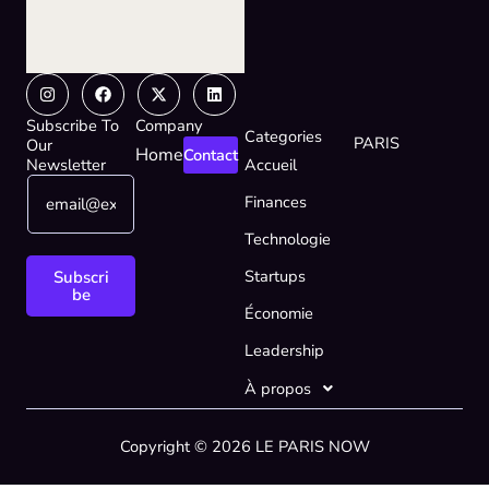
Instagram
Facebook
X-
Linkedin
twitter
Subscribe To
Company
Categories
PARIS
Our
Home
Contact
Newsletter
Accueil
E
E
Finances
m
m
a
a
Technologie
i
i
l
l
Startups
Subscri
*
E
be
Économie
m
a
Leadership
i
l
À propos
E
m
Copyright © 2026 LE PARIS NOW
a
i