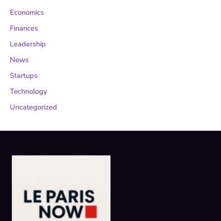
Economics
Finances
Leadership
News
Startups
Technology
Uncategorized