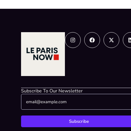
Instagram
Facebook
X-
twitter
Subscribe To Our Newsletter
E
E
m
m
a
a
i
i
l
l
Subscribe
*
E