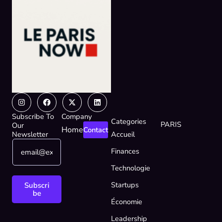
Instagram
Facebook
X-
Linkedin
twitter
Subscribe To
Company
Categories
PARIS
Our
Home
Contact
Newsletter
Accueil
E
E
Finances
m
m
a
a
Technologie
i
i
l
l
Startups
Subscri
*
*
be
Économie
*
Leadership