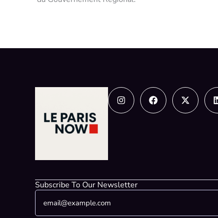
Instagram
Facebook
X-
twitter
Subscribe To Our Newsletter
E
*
m
E
a
m