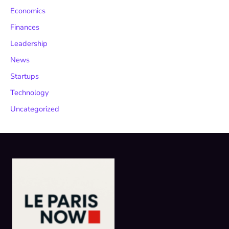
Economics
Finances
Leadership
News
Startups
Technology
Uncategorized