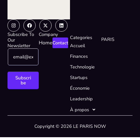
Instagram
Facebook
X-
Linkedin
twitter
Subscribe To
Company
Categories
PARIS
Our
Home
Contact
Newsletter
Accueil
E
*
Finances
m
*
a
E
Technologie
i
m
l
a
Startups
Subscri
*
i
be
Économie
l
Leadership
À propos
Copyright © 2026 LE PARIS NOW