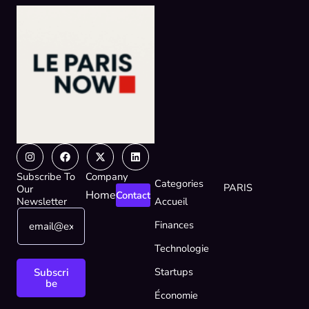
Instagram
Facebook
X-
Linkedin
twitter
Subscribe To
Company
Categories
PARIS
Our
Home
Contact
Newsletter
Accueil
E
*
Finances
m
*
a
*
Technologie
i
l
Startups
Subscri
*
be
Économie