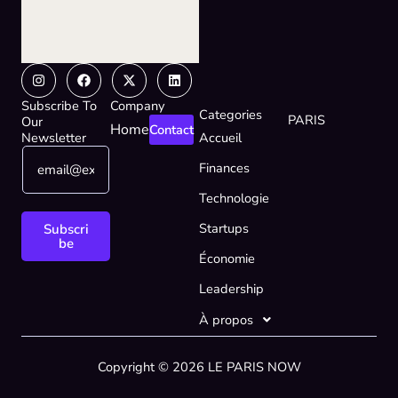
Instagram
Facebook
X-
Linkedin
twitter
Subscribe To
Company
Categories
PARIS
Our
Home
Contact
Newsletter
Accueil
E
E
Finances
m
m
a
a
Technologie
i
i
l
l
Startups
Subscri
*
E
be
Économie
m
a
Leadership
i
l
À propos
E
m
Copyright © 2026 LE PARIS NOW
a
i