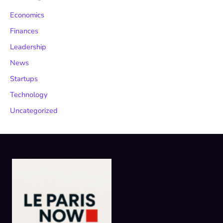
Economics
Finances
Leadership
News
Startups
Technology
Uncategorized