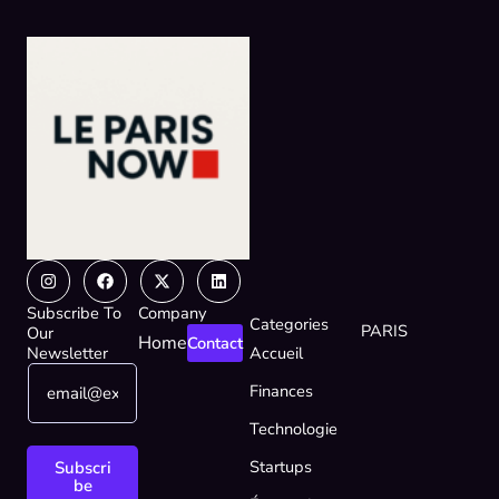
Instagram
Facebook
X-
Linkedin
twitter
Subscribe To
Company
Categories
PARIS
Our
Home
Contact
Newsletter
Accueil
E
E
Finances
m
m
a
a
Technologie
i
i
l
l
Startups
Subscri
*
E
be