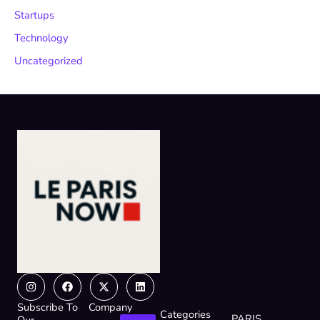
Startups
Technology
Uncategorized
Instagram
Facebook
X-
Linkedin
twitter
Subscribe To
Company
Categories
PARIS
Our