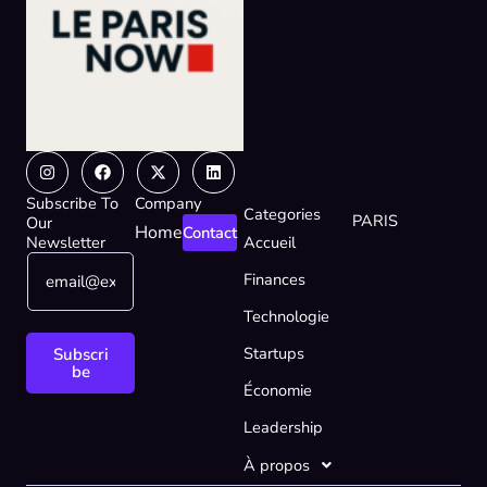
Instagram
Facebook
X-
Linkedin
twitter
Subscribe To
Company
Categories
PARIS
Our
Home
Contact
Newsletter
Accueil
E
E
Finances
m
m
a
a
Technologie
i
i
l
l
Startups
Subscri
*
E
be
Économie
m
a
Leadership
i
l
À propos
*