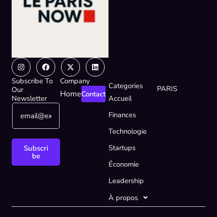
Instagram
Facebook
X-
Linkedin
twitter
Subscribe To
Company
Categories
PARIS
Our
Home
Contact
Newsletter
Accueil
E
E
Finances
m
m
a
a
Technologie
i
i
l
l
Startups
Subscri
*
E
be
Économie
m
a
Leadership
i
l
À propos
*