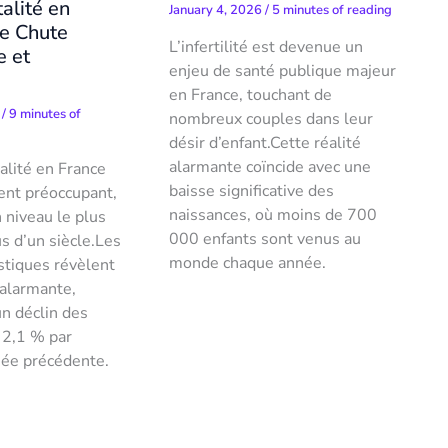
alité en
January 4, 2026
/
5 minutes of reading
ne Chute
L’infertilité est devenue un
e et
enjeu de santé publique majeur
e
en France, touchant de
6
/
9 minutes of
nombreux couples dans leur
désir d’enfant.Cette réalité
alarmante coïncide avec une
alité en France
baisse significative des
ent préoccupant,
naissances, où moins de 700
 niveau le plus
000 enfants sont venus au
s d’un siècle.Les
monde chaque année.
stiques révèlent
alarmante,
n déclin des
 2,1 % par
nnée précédente.