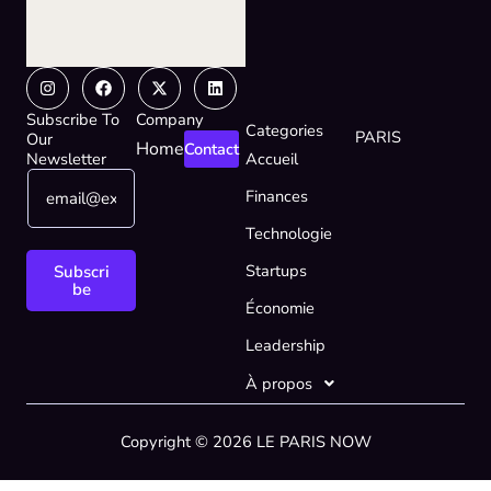
Instagram
Facebook
X-
Linkedin
twitter
Subscribe To
Company
Categories
PARIS
Our
Home
Contact
Newsletter
Accueil
E
E
Finances
m
m
a
a
Technologie
i
i
l
l
Startups
Subscri
*
*
be
Économie
E
m
Leadership
a
i
À propos
l
Copyright © 2026 LE PARIS NOW