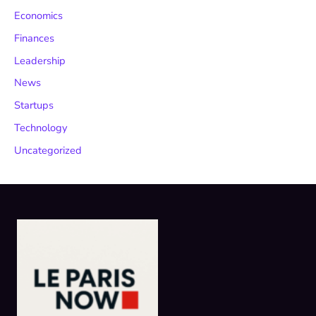
Economics
Finances
Leadership
News
Startups
Technology
Uncategorized