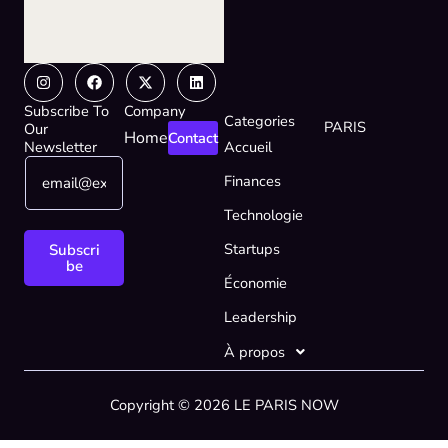
Instagram
Facebook
X-
Linkedin
twitter
Subscribe To
Company
Categories
PARIS
Our
Home
Contact
Newsletter
Accueil
E
E
Finances
m
m
a
a
Technologie
i
i
l
l
Startups
Subscri
*
*
be
Économie
E
m
Leadership
a
i
À propos
l
Copyright © 2026 LE PARIS NOW