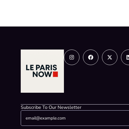
Instagram
Facebook
X-
twitter
Subscribe To Our Newsletter
E
E
m
m
a
a