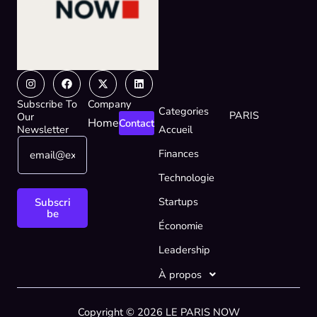
Instagram
Facebook
X-
Linkedin
twitter
Subscribe To
Company
Categories
PARIS
Our
Home
Contact
Newsletter
Accueil
E
E
Finances
m
m
a
a
Technologie
i
i
l
l
Startups
Subscri
*
E
be
Économie
m
a
Leadership
i
l
À propos
E
m
Copyright © 2026 LE PARIS NOW
a