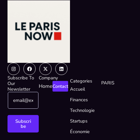
Instagram
Facebook
X-
Linkedin
twitter
Subscribe To
Company
Categories
PARIS
Our
Home
Contact
Newsletter
Accueil
E
E
Finances
m
m
a
a
Technologie
i
i
l
l
Startups
Subscri
*
E
be
Économie
m
a