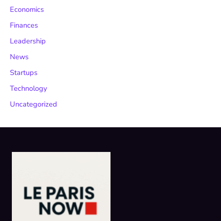
Economics
Finances
Leadership
News
Startups
Technology
Uncategorized