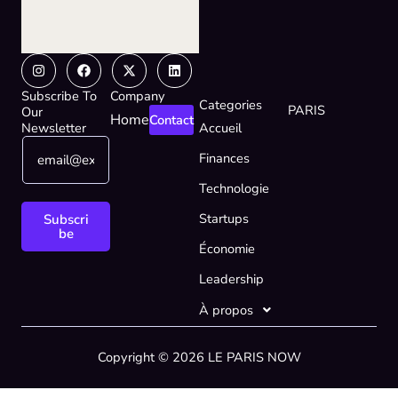
Instagram
Facebook
X-
Linkedin
twitter
Subscribe To
Company
Categories
PARIS
Our
Home
Contact
Newsletter
Accueil
E
*
Finances
m
E
a
m
Technologie
i
a
l
i
Startups
Subscri
*
l
be
Économie
E
m
Leadership
a
i
À propos
l
Copyright © 2026 LE PARIS NOW