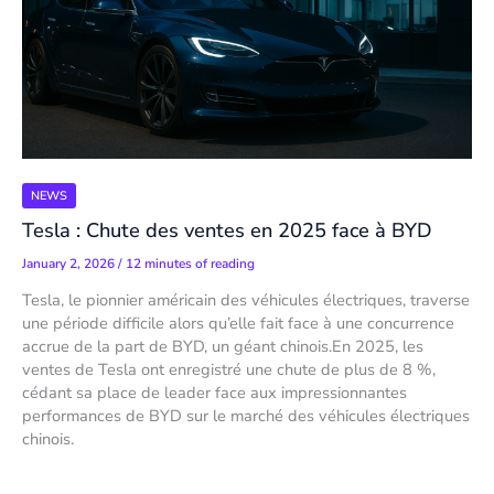
NEWS
Tesla : Chute des ventes en 2025 face à BYD
January 2, 2026
/
12 minutes of reading
Tesla, le pionnier américain des véhicules électriques, traverse
une période difficile alors qu’elle fait face à une concurrence
accrue de la part de BYD, un géant chinois.En 2025, les
ventes de Tesla ont enregistré une chute de plus de 8 %,
cédant sa place de leader face aux impressionnantes
performances de BYD sur le marché des véhicules électriques
chinois.