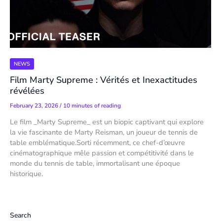
NEWS
Film Marty Supreme : Vérités et Inexactitudes
révélées
February 23, 2026
/
10 minutes of reading
Le film _Marty Supreme_ est un biopic captivant qui explore
la vie fascinante de Marty Reisman, un joueur de tennis de
table emblématique.Sorti récemment, ce chef-d’œuvre
cinématographique mêle passion et compétitivité dans le
monde du tennis de table, immortalisant une époque
historique.
Search