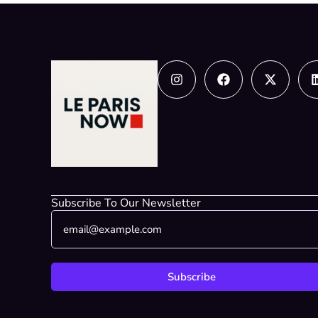
Instagram
Facebook
X-
twitter
Subscribe To Our Newsletter
E
*
m
E
a
m
i
a
l
i
Subscribe
*
l
*