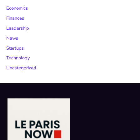
Economics
Finances
Leadership
News
Startups
Technology
Uncategorized