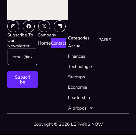
Instagram
Facebook
X-
Linkedin
twitter
Subscribe To
Company
Categories
PARIS
Our
Home
Contact
Newsletter
Accueil
E
*
Finances
m
*
a
E
Technologie
i
m
l
a
Startups
Subscri
*
i
be
Économie
l
Leadership
À propos
Copyright © 2026 LE PARIS NOW