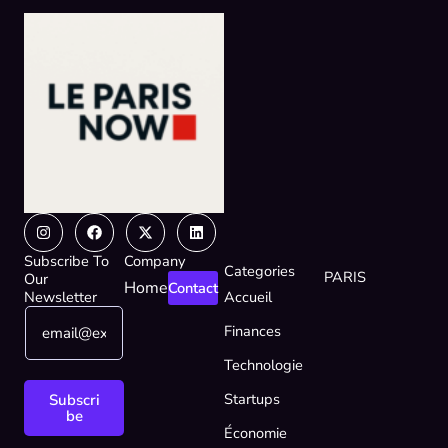
Instagram
Facebook
X-
Linkedin
twitter
Subscribe To
Company
Categories
PARIS
Our
Home
Contact
Newsletter
Accueil
E
*
Finances
m
E
a
m
Technologie
i
a
l
i
Startups
Subscri
*
l
be
Économie
*