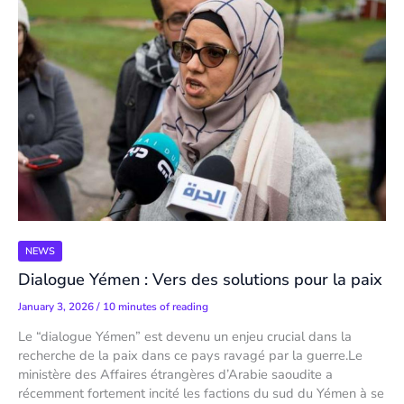
NEWS
Dialogue Yémen : Vers des solutions pour la paix
January 3, 2026
/
10 minutes of reading
Le “dialogue Yémen” est devenu un enjeu crucial dans la
recherche de la paix dans ce pays ravagé par la guerre.Le
ministère des Affaires étrangères d’Arabie saoudite a
récemment fortement incité les factions du sud du Yémen à se