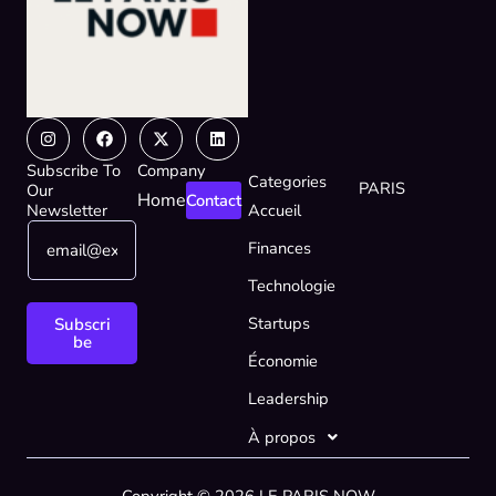
Instagram
Facebook
X-
Linkedin
twitter
Subscribe To
Company
Categories
PARIS
Our
Home
Contact
Newsletter
Accueil
E
E
Finances
m
m
a
a
Technologie
i
i
l
l
Startups
Subscri
*
E
be
Économie
m
a
Leadership
i
l
À propos
*