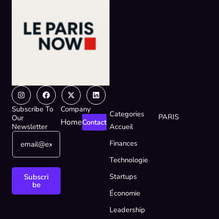
Instagram
Facebook
X-
Linkedin
twitter
Subscribe To
Company
Categories
PARIS
Our
Home
Contact
Newsletter
Accueil
E
E
Finances
m
m
a
a
Technologie
i
i
l
l
Startups
Subscri
*
*
be
Économie
E
m
Leadership
a