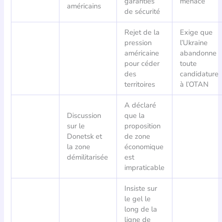
garanties
menace
américains
de sécurité
Rejet de la
Exige que
pression
l’Ukraine
américaine
abandonne
pour céder
toute
des
candidature
territoires
à l’OTAN
A déclaré
Discussion
que la
sur le
proposition
Donetsk et
de zone
la zone
économique
démilitarisée
est
impraticable
Insiste sur
le gel le
long de la
ligne de