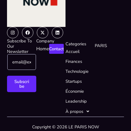
Instagram
Facebook
X-
Linkedin
twitter
Subscribe To
Company
Categories
PARIS
Our
Home
Contact
Newsletter
Accueil
E
E
Finances
m
m
a
a
Technologie
i
i
l
l
Startups
Subscri
*
E
be
Économie
m
a
Leadership
i
l
À propos
*
Copyright © 2026 LE PARIS NOW