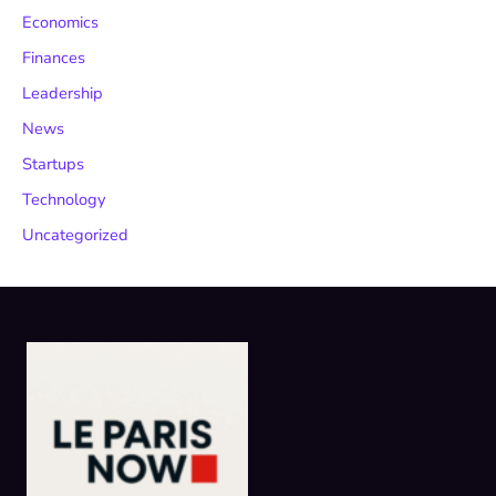
Economics
Finances
Leadership
News
Startups
Technology
Uncategorized