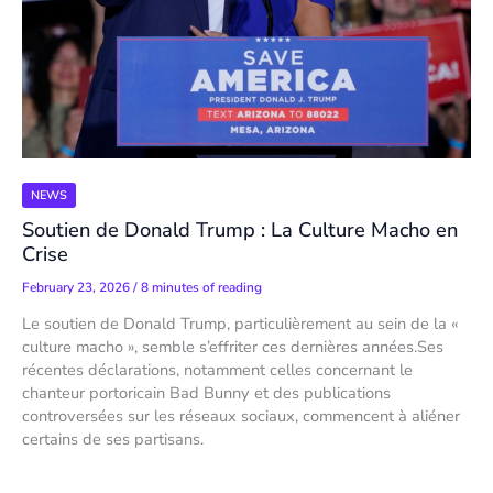
NEWS
Soutien de Donald Trump : La Culture Macho en
Crise
February 23, 2026
/
8 minutes of reading
Le soutien de Donald Trump, particulièrement au sein de la «
culture macho », semble s’effriter ces dernières années.Ses
récentes déclarations, notamment celles concernant le
chanteur portoricain Bad Bunny et des publications
controversées sur les réseaux sociaux, commencent à aliéner
certains de ses partisans.