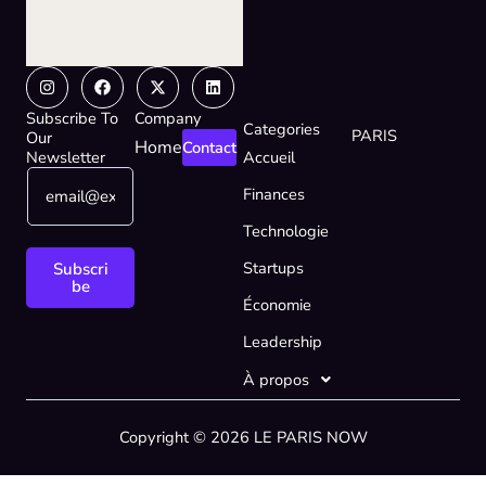
Instagram
Facebook
X-
Linkedin
twitter
Subscribe To
Company
Categories
PARIS
Our
Home
Contact
Newsletter
Accueil
E
*
Finances
m
E
a
m
Technologie
i
a
l
i
Startups
Subscri
*
l
be
Économie
E
m
Leadership
a
i
À propos
l
Copyright © 2026 LE PARIS NOW