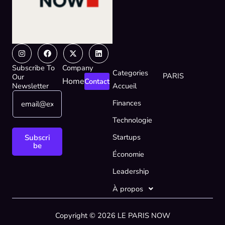
Instagram
Facebook
X-
Linkedin
twitter
Subscribe To
Company
Categories
PARIS
Our
Home
Contact
Newsletter
Accueil
E
E
Finances
m
m
a
a
Technologie
i
i
l
l
Startups
Subscri
*
E
be
Économie
m
a
Leadership
i
l
À propos
E
m
Copyright © 2026 LE PARIS NOW
a