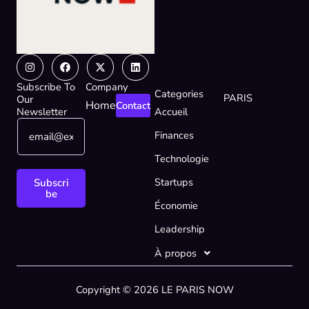
Instagram
Facebook
X-
Linkedin
twitter
Subscribe To
Company
Categories
PARIS
Our
Home
Contact
Newsletter
Accueil
E
E
Finances
m
m
a
a
Technologie
i
i
l
l
Startups
Subscri
*
E
be
Économie
m
a
Leadership
i
l
À propos
E
m
Copyright © 2026 LE PARIS NOW
a
i