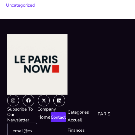
Uncategorized
Instagram
Facebook
X-
Linkedin
twitter
Subscribe To
Company
Categories
PARIS
Our
Home
Contact
Newsletter
Accueil
E
E
Finances
m
m